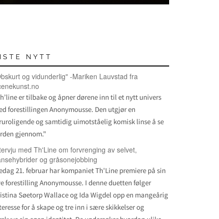
ISTE NYTT
bskurt og vidunderlig" -Mariken Lauvstad fra
cenekunst.no
h’line er tilbake og åpner dørene inn til et nytt univers
d forestillingen Anonymousse. Den utgjør en
ruroligende og samtidig uimotståelig komisk linse å se
rden gjennom."
tervju med Th'Line om forvrenging av selvet,
nsehybrider og gråsonejobbing
edag 21. februar har kompaniet Th'Line premiere på sin
e forestilling Anonymousse. I denne duetten følger
istina Søetorp Wallace og Ida Wigdel opp en mangeårig
teresse for å skape og tre inn i sære skikkelser og