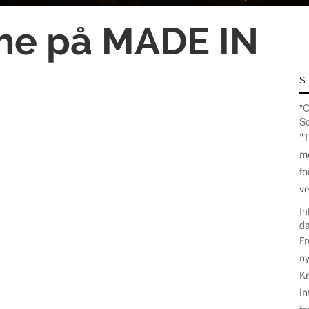
ine på MADE IN
S
"O
S
"T
me
fo
ve
In
da
Fr
ny
Kr
in