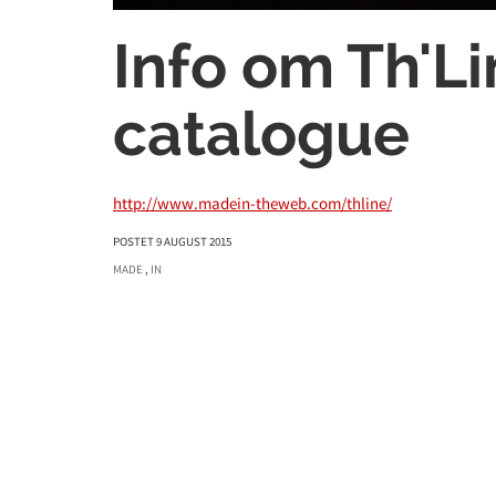
Info om Th'L
catalogue
http://www.madein-theweb.com/thline/
POSTET 9 AUGUST 2015
MADE
,
IN