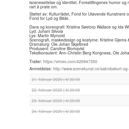
iscenesettelse og identitet. Forestillingenes humor og
rart å prate om.
Støttet av: Kulturrådet, Fond for Utøvende Kunstnere 
Fond for Lyd og Bilde.
Dans og koreografi: Kristina Søetorp Wallace og Ida W
Lyd: Juhani Silvola
Lys: Martin Myrvold
Scenografi, maskedesign og kostyme: Kristine Gjems 
Dramaturg: Ole Johan Skjelbred
Produsent: Caroline Blomqvist
Tekstkonsulent: Ann-Christin Berg Kongness, Ole Joha
Trailer:
https://vimeo.com/426947350
Anmeldelse:
http://www.scenekunst.no/sak/obskurt-og-
21. februar 2020 | kl 20:00
22. februar 2020 | kl 20:00
23. februar 2020 | kl 20:00
24. februar 2020 | kl 20:00