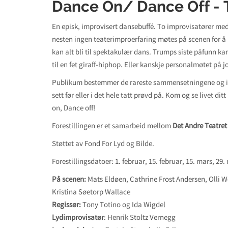
Dance On/ Dance Off - T
En episk, improvisert dansebuffé. To improvisatører me
nesten ingen teaterimproerfaring møtes på scenen for å 
kan alt bli til spektakulær dans. Trumps siste påfunn ka
til en fet giraff-hiphop. Eller kanskje personalmøtet på j
Publikum bestemmer de rareste sammensetningene og 
sett før eller i det hele tatt prøvd på. Kom og se livet dit
on, Dance off!
Forestillingen er et samarbeid mellom
Det Andre Teatret
Støttet av Fond For Lyd og Bilde.
Forestillingsdatoer: 1. februar, 15. februar, 15. mars, 29.
På scenen:
Mats Eldøen, Cathrine Frost Andersen, Olli W
Kristina Søetorp Wallace
Regissør:
Tony Totino og Ida Wigdel
Lydimprovisatør
: Henrik Stoltz Vernegg