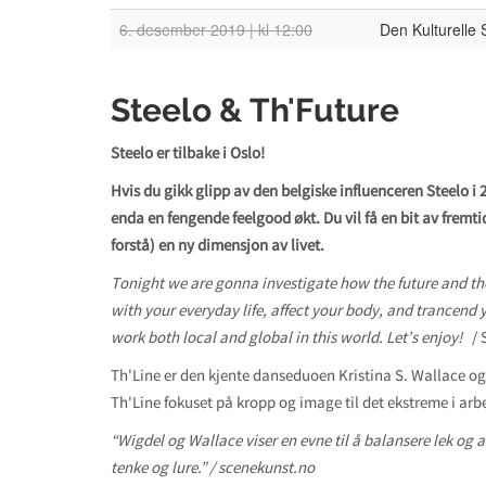
6. desember 2019 | kl 12:00
Den Kulturelle
Steelo & Th'Future
Steelo er tilbake i Oslo!
Hvis du gikk glipp av den belgiske influenceren Steelo i 
enda en fengende feelgood økt. Du vil få en bit av fremt
forstå) en ny dimensjon av livet.
Tonight we are gonna investigate how the future and the 
with your everyday life, affect your body, and trancend 
work both local and global in this world. L
et’s enjoy!
/ 
Th'Line er den kjente danseduoen Kristina S. Wallace og
Th'Line fokuset på kropp og image til det ekstreme i arb
“Wigdel og Wallace viser en evne til å balansere lek og a
tenke og lure.”
/ scenekunst.no