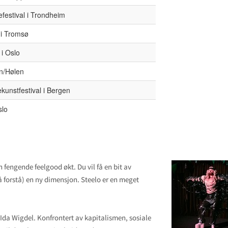
efestival i Trondheim
 i Tromsø
 i Oslo
on/Hølen
unstfestival i Bergen
slo
n fengende feelgood økt. Du vil få en bit av
å forstå) en ny dimensjon. Steelo er en meget
.
 Ida Wigdel. Konfrontert av kapitalismen, sosiale