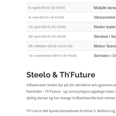
5. april 2019 | kl 19:00
Muliplié dans
4. mai 2019 | kl 19:00
Vårscenefest
13. juni 2019 | kl 12:00
Kloden teater
22. juni 2019 | kl 18:00
Sånafest i S
25. oktober 2019 | kl 21:00
Meteor Scenek
14. november 2019 | kl 19:00
Sentralen i O
Steelo & Th'Future
Influenceren Steelo byr på sitt attraktive selv gjennom e
fremtiden - Th'Future - og sannsynligvis oppdage (uten 
dyktig danser og har mange innflytelsesrike kule venner
Th'Line er det kjente danseduoen Kristina S. Wallace og