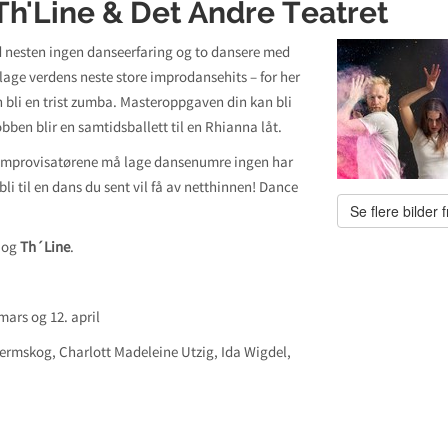
h'Line & Det Andre Teatret
d nesten ingen danseerfaring og to dansere med
lage verdens neste store improdansehits – for her
n bli en trist zumba. Masteroppgaven din kan bli
obben blir en samtidsballett til en Rhianna låt.
improvisatørene må lage dansenumre ingen har
t bli til en dans du sent vil få av netthinnen! Dance
Se flere bilder f
og
Th´Line
.
 mars og 12. april
ermskog, Charlott Madeleine Utzig, Ida Wigdel,