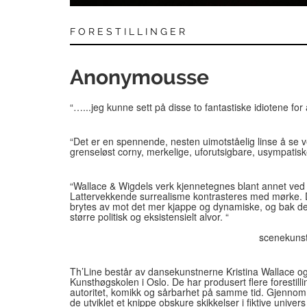
FORESTILLINGER
Anonymousse
“…...jeg kunne sett på disse to fantastiske idiotene for al
“Det er en spennende, nesten uimotståelig linse å se 
grenseløst corny, merkelige, uforutsigbare, usympatis
“Wallace & Wigdels verk kjennetegnes blant annet ved 
Lattervekkende surrealisme kontrasteres med mørke. D
brytes av mot det mer kjappe og dynamiske, og bak de
større politisk og ek
scenekunst.no, Marike
Th’Line består av dansekunstnerne Kristina Wallace o
Kunsthøgskolen i Oslo. De har produsert flere forestill
autoritet, komikk og sårbarhet på samme tid. Gjenno
de utviklet et knippe obskure skikkelser i fiktive univer