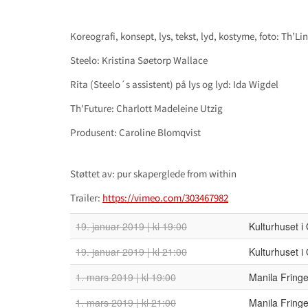
Koreografi, konsept, lys, tekst, lyd, kostyme, foto: Th’L
Steelo: Kristina Søetorp Wallace
Rita (Steelo´s assistent) på lys og lyd: Ida Wigdel
Th'Future: Charlott Madeleine Utzig
Produsent: Caroline Blomqvist
Støttet av: pur skaperglede from within
Trailer:
https://vimeo.com/303467982
19. januar 2019 | kl 19:00
Kulturhuset i
19. januar 2019 | kl 21:00
Kulturhuset i
1. mars 2019 | kl 19:00
Manila Fringe
1. mars 2019 | kl 21:00
Manila Fringe