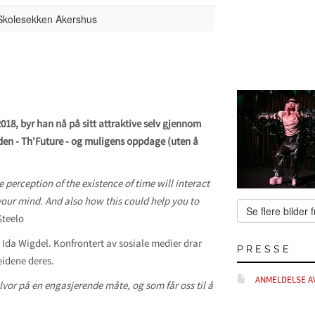
 Skolesekken Akershus
2018, byr han nå på sitt attraktive selv gjennom
iden - Th'Future - og muligens oppdage (uten å
perception of the existence of time will interact
your mind. And also how this could help you to
Se flere bilder f
Steelo
 Ida Wigdel. Konfrontert av sosiale medier drar
PRESSE
eidene deres.
ANMELDELSE AV
lvor på en engasjerende måte, og som får oss til å