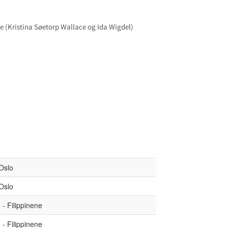
ine (Kristina Søetorp Wallace og Ida Wigdel)
 Oslo
 Oslo
 - Filippinene
 - Filippinene