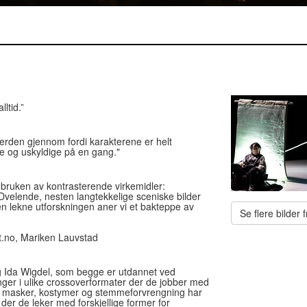
ltid.”
verden gjennom fordi karakterene er helt
ke og uskyldige på en gang."
bruken av kontrasterende virkemidler:
velende, nesten langtekkelige sceniske bilder
n lekne utforskningen aner vi et bakteppe av
Se flere bilder f
sistensielt alvor. “
n Lauvstad
g Ida Wigdel, som begge er utdannet ved
inger i ulike crossoverformater der de jobber med
m masker, kostymer og stemmeforvrengning har
s der de leker med forskjellige former for